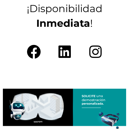
¡Disponibilidad
Inmediata
!
F
L
I
A
I
N
C
N
S
E
K
T
B
E
A